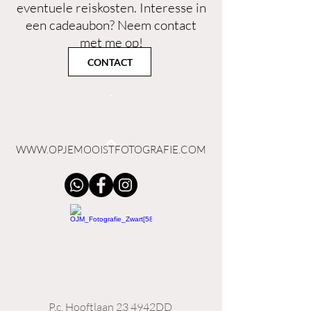
eventuele reiskosten. Interesse in
een cadeaubon? Neem contact
met me op!
-
CONTACT
-
WWW.OPJEMOOISTFOTOGRAFIE.COM
P.c. Hooftlaan 23 4942DD