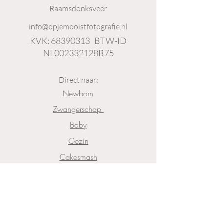
Raamsdonksveer
info@opjemooistfotografie.nl
KVK:
68390313
BTW-ID
NL002332128B75
Direct naar:
Newborn
Zwangerschap
Baby
Gezin
Cakesmash
Zakelijk
Cadeaubon